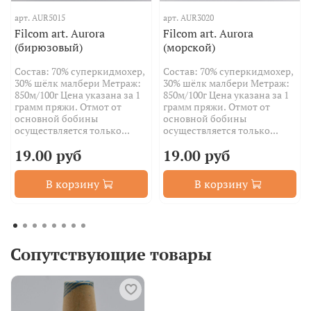
арт.
AUR5015
арт.
AUR3020
Filcom art. Aurora
Filcom art. Aurora
(бирюзовый)
(морской)
Состав: 70% суперкидмохер,
Состав: 70% суперкидмохер,
30% шёлк малбери Метраж:
30% шёлк малбери Метраж:
850м/100г Цена указана за 1
850м/100г Цена указана за 1
грамм пряжи. Отмот от
грамм пряжи. Отмот от
основной бобины
основной бобины
осуществляется только...
осуществляется только...
19.00 руб
19.00 руб
В корзину
В корзину
Сопутствующие товары