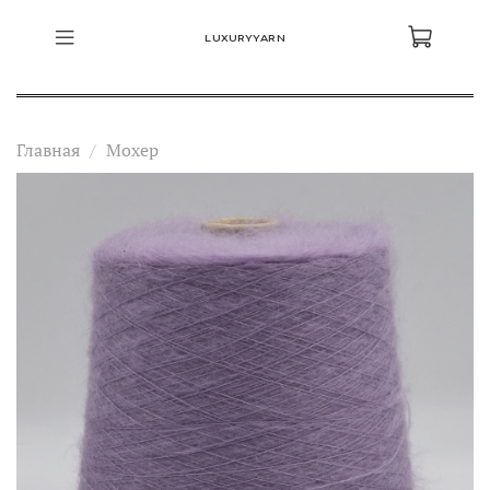
LUXURYYARN
Главная
Мохер