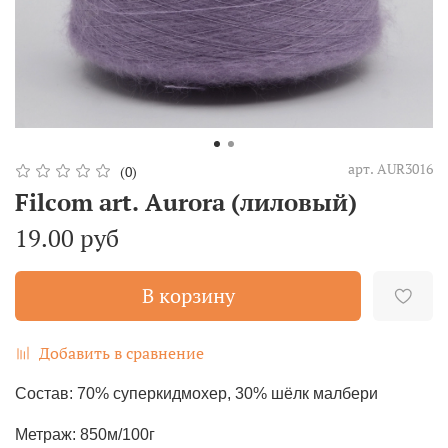
арт.
AUR3016
(0)
Filcom art. Aurora (лиловый)
19.00 руб
В корзину
Добавить в сравнение
Состав: 70% суперкидмохер, 30% шёлк малбери
Метраж: 850м/100г