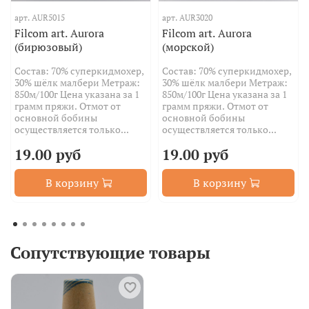
арт.
AUR5015
арт.
AUR3020
Filcom art. Aurora
Filcom art. Aurora
(бирюзовый)
(морской)
Состав: 70% суперкидмохер,
Состав: 70% суперкидмохер,
30% шёлк малбери Метраж:
30% шёлк малбери Метраж:
850м/100г Цена указана за 1
850м/100г Цена указана за 1
грамм пряжи. Отмот от
грамм пряжи. Отмот от
основной бобины
основной бобины
осуществляется только...
осуществляется только...
19.00 руб
19.00 руб
В корзину
В корзину
Сопутствующие товары