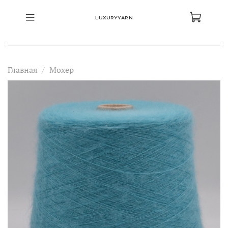
LUXURYYARN
Главная
Мохер