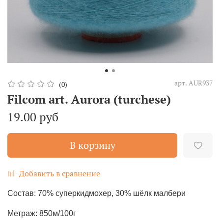
арт.
AUR937
(0)
Filcom art. Aurora (turchese)
19.00 руб
В корзину
Добавить в сравнение
Состав: 70% суперкидмохер, 30% шёлк малбери
Метраж: 850м/100г