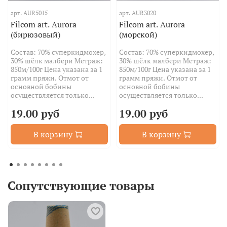
арт.
AUR5015
арт.
AUR3020
Filcom art. Aurora
Filcom art. Aurora
(бирюзовый)
(морской)
Состав: 70% суперкидмохер,
Состав: 70% суперкидмохер,
30% шёлк малбери Метраж:
30% шёлк малбери Метраж:
850м/100г Цена указана за 1
850м/100г Цена указана за 1
грамм пряжи. Отмот от
грамм пряжи. Отмот от
основной бобины
основной бобины
осуществляется только...
осуществляется только...
19.00 руб
19.00 руб
В корзину
В корзину
Сопутствующие товары