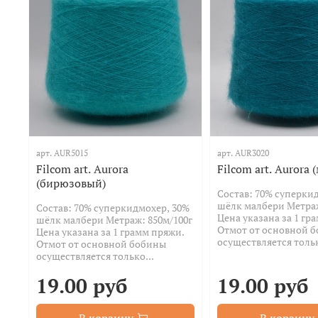
арт.
AUR5015
арт.
AUR3020
Filcom art. Aurora
Filcom art. Aurora 
(бирюзовый)
Состав: 70% суперки
шёлк малбери Метраж
Состав: 70% суперкидмохер, 30%
Цена указана за 1 гр
шёлк малбери Метраж: 850м/100г
Отмот от основной 
Цена указана за 1 грамм пряжи.
осуществляется тольк
Отмот от основной бобины
осуществляется только...
19.00 руб
19.00 руб