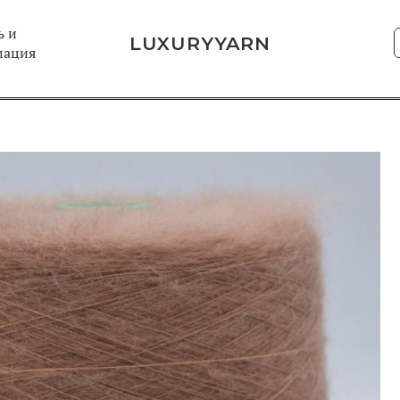
 и
LUXURYYARN
мация