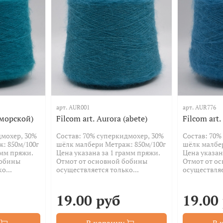
арт.
AUR001
арт.
AUR776
(морской)
Filcom art. Aurora (abete)
Filcom art.
дмохер, 30%
Состав: 70% суперкидмохер, 30%
Состав: 70%
: 850м/100г
шёлк малбери Метраж: 850м/100г
шёлк малбе
амм пряжи.
Цена указана за 1 грамм пряжи.
Цена указан
бобины
Отмот от основной бобины
Отмот от о
о...
осуществляется только...
осуществляе
19.00 руб
19.00