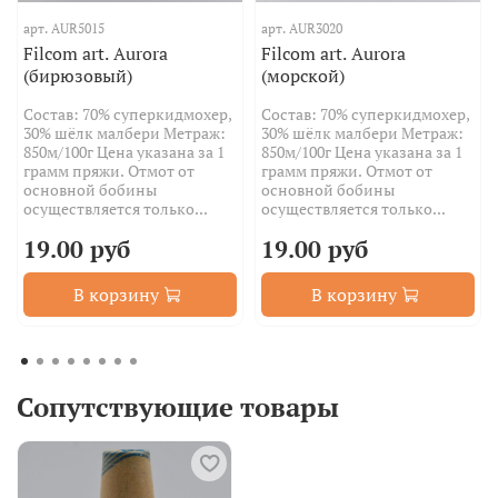
арт.
AUR5015
арт.
AUR3020
Filcom art. Aurora
Filcom art. Aurora
(бирюзовый)
(морской)
Состав: 70% суперкидмохер,
Состав: 70% суперкидмохер,
30% шёлк малбери Метраж:
30% шёлк малбери Метраж:
850м/100г Цена указана за 1
850м/100г Цена указана за 1
грамм пряжи. Отмот от
грамм пряжи. Отмот от
основной бобины
основной бобины
осуществляется только...
осуществляется только...
19.00 руб
19.00 руб
В корзину
В корзину
Сопутствующие товары