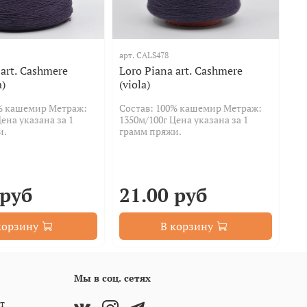
арт.
CALS478
арт
 art. Cashmere
Loro Piana art. Cashmere
Lo
a)
(viola)
(г
0% кашемир Метраж:
Состав: 100% кашемир Метраж:
Со
ена указана за 1
1350м/100г Цена указана за 1
13
и.
грамм пряжи.
гр
 руб
21.00 руб
2
корзину
В корзину
Мы в соц. сетях
т