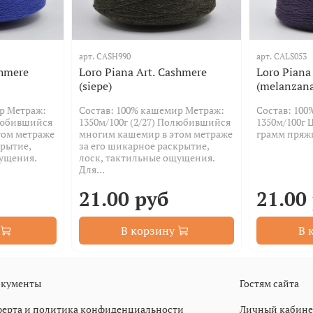
арт.
CASH990
арт.
CALS053
shmere
Loro Piana Art. Cashmere
Loro Piana
(siepe)
(melanzan
р Метраж:
Состав: 100% кашемир Метраж:
Состав: 10
олюбившийся
1350м/100г (2/27) Полюбившийся
1350м/100г Ц
том метраже
многим кашемир в этом метраже
грамм пряж
крытие,
за его шикарное раскрытие,
щущения.
лоск, тактильные ощущения.
Для...
21.00 руб
21.00
В корзину
В 
кументы
Гостям сайта
ерта и политика конфиденциальности
Личный кабине