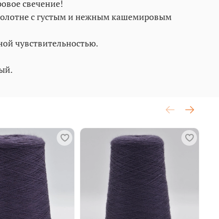
ровое свечение!
 полотне с густым и нежным кашемировым
ной чувствительностью.
ый.