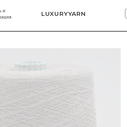
 и
LUXURYYARN
мация