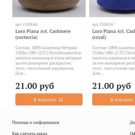
арт.
CASH465
арт.
CASH167
Loro Piana Art. Cashmere
Loro Piana Art. Ca
(corteccia)
(royal)
Состав: 100% кашемир Метраж:
Состав: 100% кашеми
1350м/100г (2/27) Полюбившийся
1350м/100г (2/27) П
многим кашемир в этом метраже
многим кашемир в э
за его шикарное раскрытие,
за его шикарное рас
лоск, тактильные ощущения.
лоск, тактильные о
Для...
Для...
21.00 руб
21.00 руб
В корзину
В корзину
Помощь и информация
До
Как сделать заказ
Оф