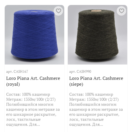
арт.
CASH167
арт.
CASH990
Loro Piana Art. Cashmere
Loro Piana Art. Cashmere
(royal)
(siepe)
Состав: 100% кашемир
Состав: 100% кашемир
Метраж: 1350м/100г (2/27)
Метраж: 1350м/100г (2/27)
Полюбившийся многим
Полюбившийся многим
кашемир в этом метраже за
кашемир в этом метраже за
его шикарное раскрытие,
его шикарное раскрытие,
лоск, тактильные
лоск, тактильные
ощущения. Для...
ощущения. Для...