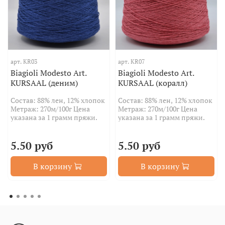
арт.
KR03
арт.
KR07
Biagioli Modesto Art.
Biagioli Modesto Art.
KURSAAL (деним)
KURSAAL (коралл)
Состав: 88% лен, 12% хлопок
Состав: 88% лен, 12% хлопок
Метраж: 270м/100г Цена
Метраж: 270м/100г Цена
указана за 1 грамм пряжи.
указана за 1 грамм пряжи.
5.50 руб
5.50 руб
В корзину
В корзину