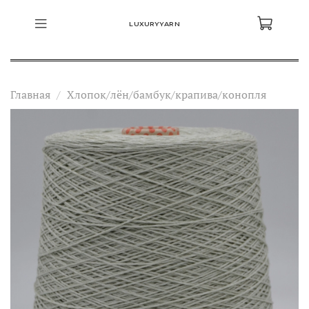
LUXURYYARN
Главная
Хлопок/лён/бамбук/крапива/конопля