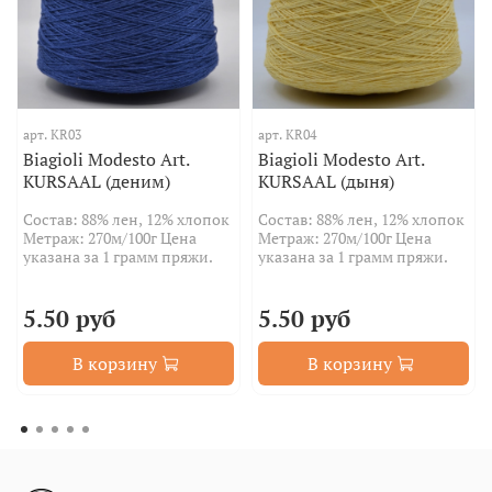
арт.
KR03
арт.
KR04
Biagioli Modesto Art.
Biagioli Modesto Art.
KURSAAL (деним)
KURSAAL (дыня)
Состав: 88% лен, 12% хлопок
Состав: 88% лен, 12% хлопок
Метраж: 270м/100г Цена
Метраж: 270м/100г Цена
указана за 1 грамм пряжи.
указана за 1 грамм пряжи.
5.50 руб
5.50 руб
В корзину
В корзину