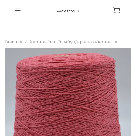
LUXURYYARN
Главная
Хлопок/лён/бамбук/крапива/конопля