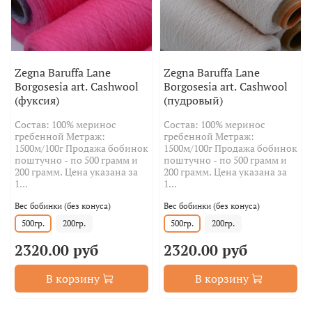
Zegna Baruffa Lane
Zegna Baruffa Lane
Borgosesia art. Cashwool
Borgosesia art. Cashwool
(фуксия)
(пудровый)
Состав: 100% меринос
Состав: 100% меринос
гребенной Метраж:
гребенной Метраж:
1500м/100г Продажа бобинок
1500м/100г Продажа бобинок
поштучно - по 500 грамм и
поштучно - по 500 грамм и
200 грамм. Цена указана за
200 грамм. Цена указана за
1...
1...
Вес бобинки (без конуса)
Вес бобинки (без конуса)
500гр.
200гр.
500гр.
200гр.
2320.00 руб
2320.00 руб
В корзину
В корзину