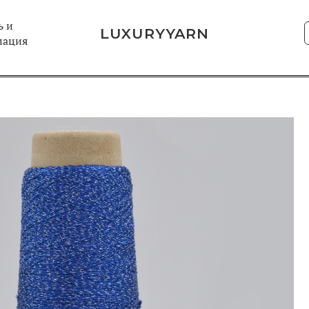
 и
LUXURYYARN
мация