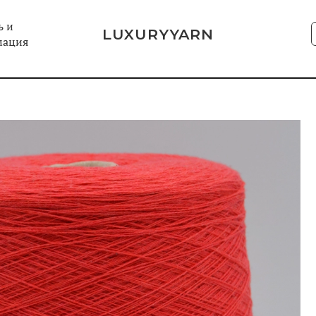
 и
LUXURYYARN
мация