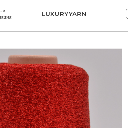
 и
LUXURYYARN
мация