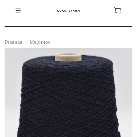
LUXURYYARN
Главная
Меринос