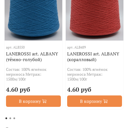
арт.
ALB350
арт.
ALB489
LANEROSSI art. ALBANY
LANEROSSI art. ALBANY
(тёмно-голубой)
(коралловый)
Состав: 100% ягнёнок
Состав: 100% ягнёнок
мериноса Метраж:
мериноса Метраж:
1500м/100г
1500м/100г
4.60 руб
4.60 руб
В корзину
В корзину