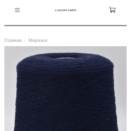
LUXURYYARN
Главная
Меринос