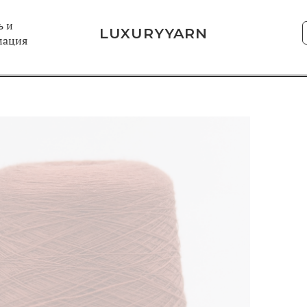
 и
LUXURYYARN
мация