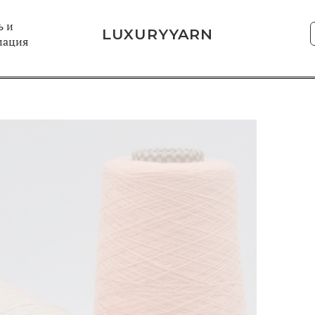
 и
LUXURYYARN
мация