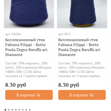
арт.
DM284
арт.
BC37
Коллекционный сток
Коллекционный сток
Fabiana Filippi - Botto
Fabiana Filippi - Botto
Poala/Zegna Baruffa art.
Poala/Zegna Baruffa art.
Diamante
Diamante
Состав: 70% меринос, 20%
Состав: 70% меринос, 20%
шёлк, 10% кашемир Метраж:
шёлк, 10% кашемир Метраж:
1400м/100г (2/28) Цена
1400м/100г (2/28) Цена
указана за 1 грамм пряжи.
указана за 1 грамм пряжи.
8.30 руб
8.30 руб
В корзину
В корзину