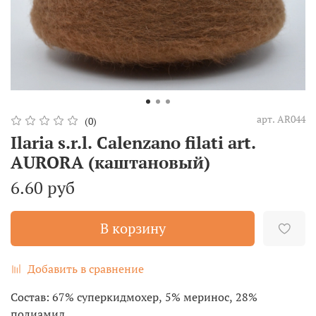
арт.
AR044
(0)
Ilaria s.r.l. Calenzano filati art.
AURORA (каштановый)
6.60 руб
В корзину
Добавить в сравнение
Состав: 67% суперкидмохер, 5% меринос, 28%
полиамид