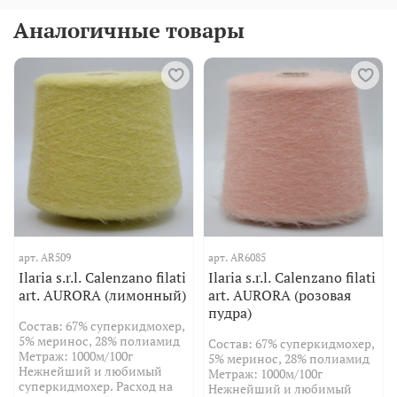
Аналогичные товары
арт.
AR509
арт.
AR6085
Ilaria s.r.l. Calenzano filati
Ilaria s.r.l. Calenzano filati
art. AURORA (лимонный)
art. AURORA (розовая
пудра)
Состав: 67% суперкидмохер,
5% меринос, 28% полиамид
Состав: 67% суперкидмохер,
Метраж: 1000м/100г
5% меринос, 28% полиамид
Нежнейший и любимый
Метраж: 1000м/100г
суперкидмохер. Расход на
Нежнейший и любимый