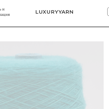
 и
LUXURYYARN
мация