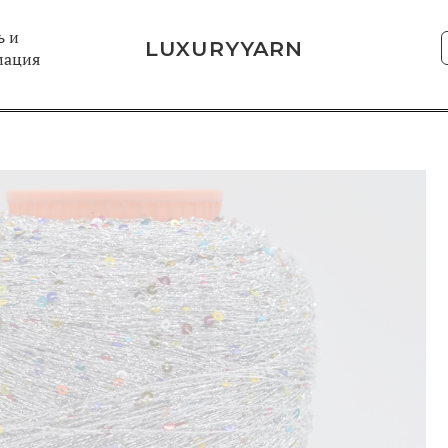
 и
LUXURYYARN
мация