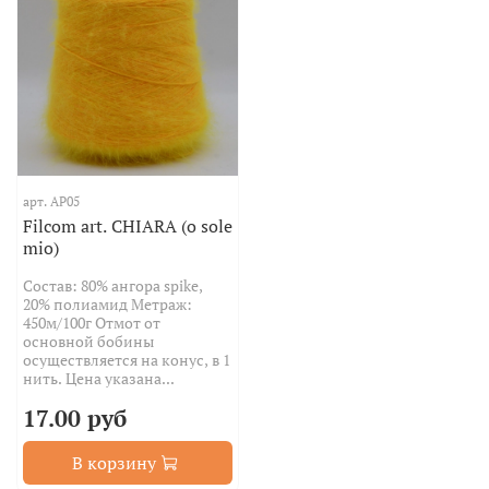
арт.
AP05
Filcom art. CHIARA (o sole
mio)
Состав: 80% ангора spike,
20% полиамид Метраж:
450м/100г Отмот от
основной бобины
осуществляется на конус, в 1
нить. Цена указана...
17.00 руб
В корзину