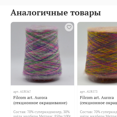
Аналогичные товары
арт.
AUR567
арт.
AUR573
Filcom art. Aurora
Filcom art. Aurora
(секционное окрашивание)
(секционное окра
Состав: 70% суперкидмохер, 30%
Состав: 70% суперки
шёлк малбери Метраж: 850м/100г
шёлк малбери Метраж