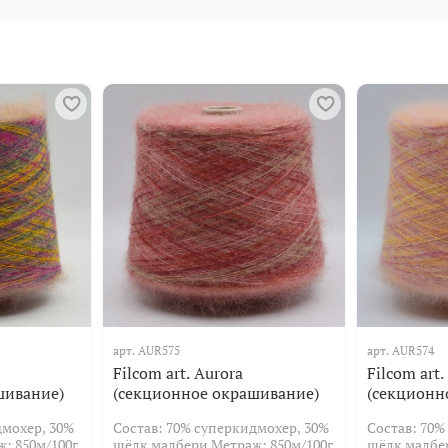
арт.
AUR575
арт.
AUR574
Filcom art. Aurora
Filcom art.
шивание)
(секционное окрашивание)
(секционн
дмохер, 30%
Состав: 70% суперкидмохер, 30%
Состав: 70%
: 850м/100г
шёлк малбери Метраж: 850м/100г
шёлк малбе