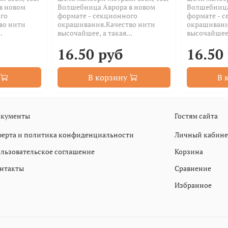
в новом
Волшебница Аврора в новом
Волшебница
го
формате - секционного
формате - 
во нити
окрашивания.Качество нити
окрашивани
.
высочайшее, а такая...
высочайшее, 
16.50 руб
16.50
В корзину
В 
кументы
Гостям сайта
ерта и политика конфиденциальности
Личный кабине
льзовательское соглашение
Корзина
нтакты
Сравнение
Избранное