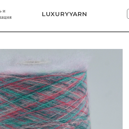
 и
LUXURYYARN
мация