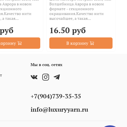
 Аврора в новом
Волшебница Аврора в новом
Во
секционного
формате - секционного
фо
я.Качество нити
окрашивания.Качество нити
ок
а такая...
высочайшее, а такая...
вы
 руб
16.50 руб
1
корзину
В корзину
Мы в соц. сетях
т
+7(904)739-35-35
info@luxuryyarn.ru