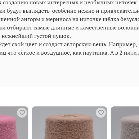
к созданию новых интересных и необычных ниточек
и будут выглядеть особенно нежно и привлекатель
ушенной ангоры и мериноса на ниточке шёлка безусло
жи отбирают самые длинные и качественные волокна.
т нежнейший густой пушок.
ет свой цвет и создаст авторскую вещь. Например, в
ц что лёгкое и воздушное, как паутинка. А в 2 нити