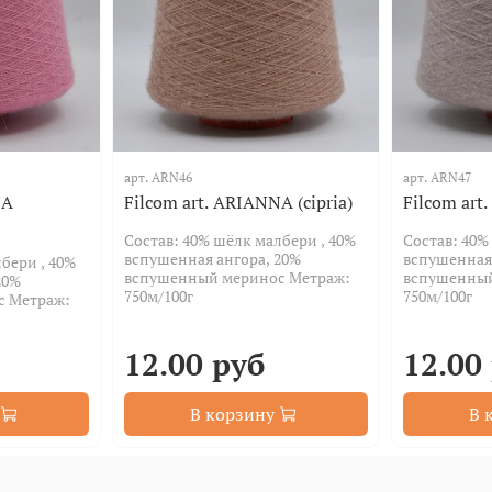
арт.
ARN46
арт.
ARN47
NA
Filcom art. ARIANNA (cipria)
Filcom art
Состав: 40% шёлк малбери , 40%
Состав: 40%
вспушенная ангора, 20%
вспушенная 
бери , 40%
вспушенный меринос Метраж:
вспушенный
20%
750м/100г
750м/100г
с Метраж:
12.00 руб
12.00
В корзину
В 