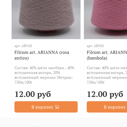
арт.
ARN43
арт.
ARN81
Filcom art. ARIANNA (rosa
Filcom art. ARIAN
antico)
(bambola)
Состав: 40% шёлк малбери , 40%
Состав: 40% шёлк мал
вспушенная ангора, 20%
вспушенная ангора, 
вспушенный меринос Метраж:
вспушенный мерино
750м/100г
750м/100г
12.00 руб
12.00 руб
В корзину
В корзину