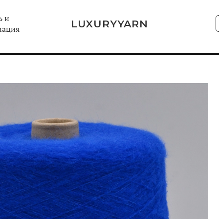
 и
LUXURYYARN
мация