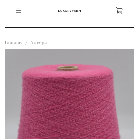
LUXURYYARN
Главная
Ангора