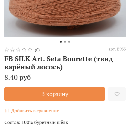
арт.
B933
(0)
FB SILK Art. Seta Bourette (твид
варёный лосось)
8.40 руб
В корзину
Добавить в сравнение
Состав: 100% буретный шёлк