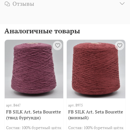
Отзывы
Аналогичные товары
арт.
B447
арт.
B975
FB SILK Art. Seta Bourette
FB SILK Art. Seta Bourette
(твид бургунди)
(винный)
Состав: 100% буретный шёлк
Состав: 100% буретный шёлк