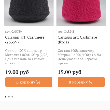
арт.
CAR339
арт.
CAR543
Cariaggi art. Cashmere
Cariaggi art. Cashmere
(23339)
(fuxia)
Состав: 100% кашемир
Состав: 100% кашемир
Метраж: 1400м/100гр (2/28)
Метраж: 1400м/100гр (2/28)
Цена указана за 1 грамм
Цена указана за 1 грамм
пряжи.
пряжи.
19.00 руб
19.00 руб
В корзину
В корзину