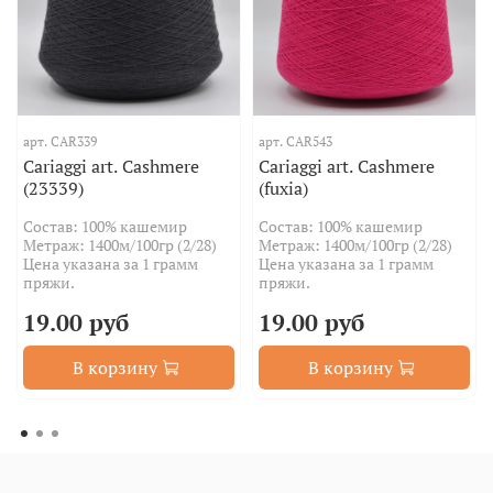
арт.
CAR339
арт.
CAR543
Cariaggi art. Cashmere
Cariaggi art. Cashmere
(23339)
(fuxia)
Состав: 100% кашемир
Состав: 100% кашемир
Метраж: 1400м/100гр (2/28)
Метраж: 1400м/100гр (2/28)
Цена указана за 1 грамм
Цена указана за 1 грамм
пряжи.
пряжи.
19.00 руб
19.00 руб
В корзину
В корзину